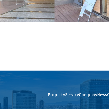
Property
Service
Company
News